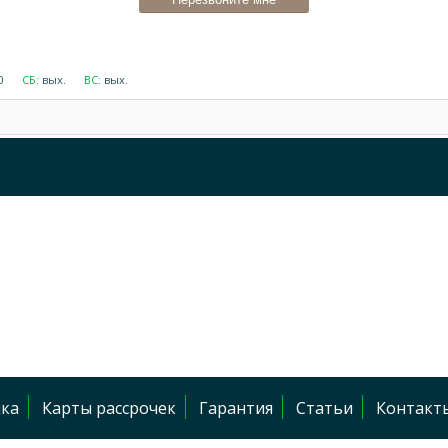
00
СБ:
вых.
ВС:
вых.
Корзина пуста
чка
Карты рассрочек
Гарантия
Статьи
Контакт